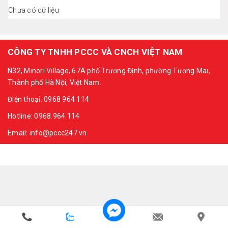
Chưa có dữ liệu
CÔNG TY TNHH PCCC VÀ CNCH VIỆT NAM
N32, Minori Village, 67A phố Trương Định, phường Tương Mai,
Thành phố Hà Nội, Việt Nam.
Điện thoại: 0968 964 114
Hotline: 0968.964.114
Email: info@pccc247.vn