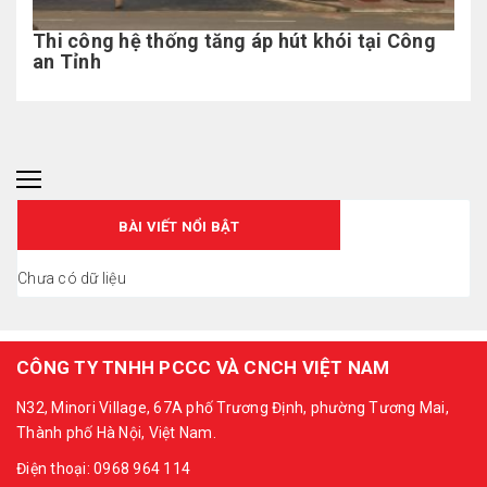
Thi công hệ thống tăng áp hút khói tại Công
an Tỉnh
BÀI VIẾT NỔI BẬT
Chưa có dữ liệu
CÔNG TY TNHH PCCC VÀ CNCH VIỆT NAM
N32, Minori Village, 67A phố Trương Định, phường Tương Mai,
Thành phố Hà Nội, Việt Nam.
Điện thoại: 0968 964 114