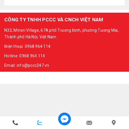
CÔNG TY TNHH PCCC VÀ CNCH VIỆT NAM
N32, Minori Village, 67A phố Trương Định, phường Tương Mai,
Thành phố Hà Nội, Việt Nam.
Điện thoại: 0968 964 114
Hotline: 0968.964.114
Email: info@pccc247.vn