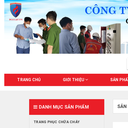
TRANG CHỦ
GIỚI THIỆU
SẢN PH
SẢN
DANH MỤC SẢN PHẨM
TRANG PHỤC CHỮA CHÁY