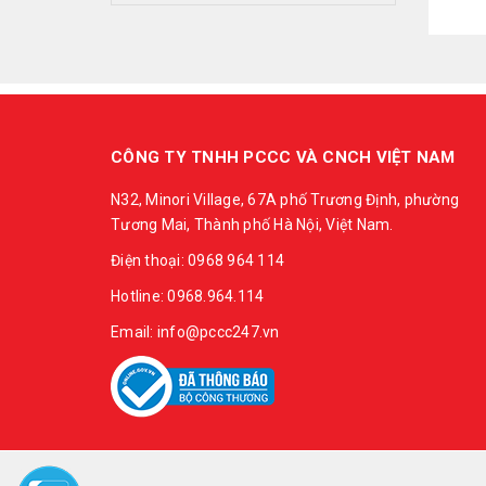
CÔNG TY TNHH PCCC VÀ CNCH VIỆT NAM
N32, Minori Village, 67A phố Trương Định, phường
Tương Mai, Thành phố Hà Nội, Việt Nam.
Điện thoại: 0968 964 114
Hotline: 0968.964.114
Email: info@pccc247.vn