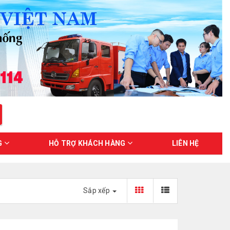
G
HỖ TRỢ KHÁCH HÀNG
LIÊN HỆ
Sắp xếp